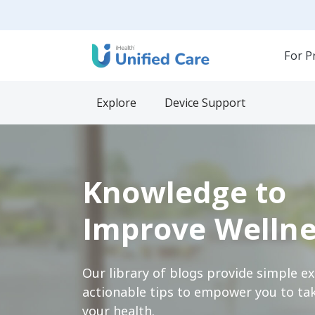
For P
Explore
Device Support
Knowledge to
Improve Wellne
Our library of blogs provide simple e
actionable tips to empower you to tak
your health.