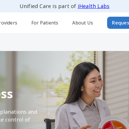
Unified Care is part of
iHealth Labs
roviders
For Patients
About Us
Reques
ss
xplanations and
e control of