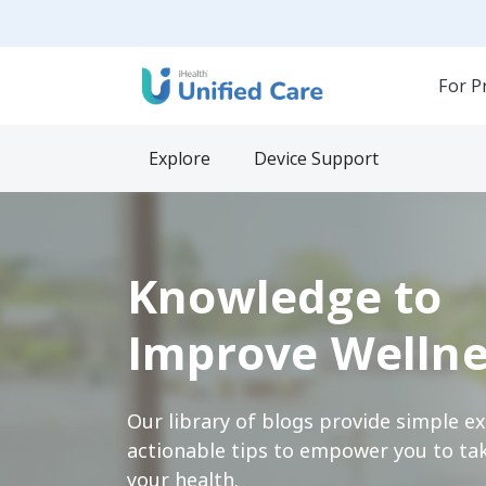
For P
Explore
Device Support
Knowledge to
Improve Wellne
Our library of blogs provide simple e
actionable tips to empower you to tak
your health.