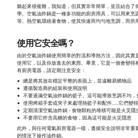
聽起來很複雜，我知道，但其實非常簡單，並且結合了
學。空氣油炸鍋是一種多功能的廚房用具，可以用來烹
等。熱空氣環繞著食物，使其快速而均勻地烹調，而所
使用它安全嗎？
由於空氣油炸鍋使用簡單的對流和導熱方法，因此其實
使用它，以及你放進去的東西。畢竟，它是一個會變得
有廚房電器，請定期注意安全：
總是將其放在穩定平整的表面上，並遠離易燃物品
遵循製造商的組裝和使用說明
不要過滿空氣油炸鍋的籃子。這可能導致烹調不均，
使用烤箱手套或夾子來處理熱籃子和配件……它們變
定期清潔空氣油炸鍋 - 食物顆粒的堆積可能是火災隱
不要用它炸含高糖的食物，因為這可能是火災隱患
此外，與任何電氣廚房電器一樣，遵循安全說明非常重
的情況下操作油炸鍋。