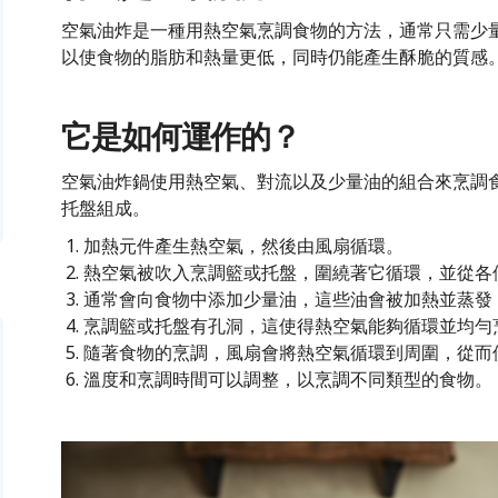
空氣油炸是一種用熱空氣烹調食物的方法，通常只需少
以使食物的脂肪和熱量更低，同時仍能產生酥脆的質感
它是如何運作的？
空氣油炸鍋使用熱空氣、對流以及少量油的組合來烹調
托盤組成。
加熱元件產生熱空氣，然後由風扇循環。
熱空氣被吹入烹調籃或托盤，圍繞著它循環，並從各
通常會向食物中添加少量油，這些油會被加熱並蒸發
烹調籃或托盤有孔洞，這使得熱空氣能夠循環並均勻
隨著食物的烹調，風扇會將熱空氣循環到周圍，從而
溫度和烹調時間可以調整，以烹調不同類型的食物。