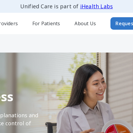
Unified Care is part of
iHealth Labs
roviders
For Patients
About Us
Reques
ss
xplanations and
e control of