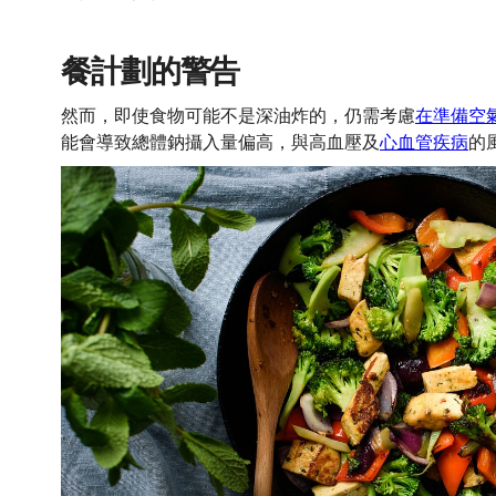
餐計劃的警告
然而，即使食物可能不是深油炸的，仍需考慮
在準備空
能會導致總體鈉攝入量偏高，與高血壓及
心血管疾病
的