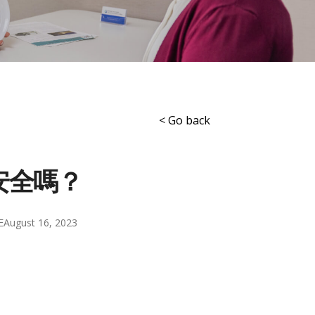
< Go back
安全嗎？
E
August 16, 2023