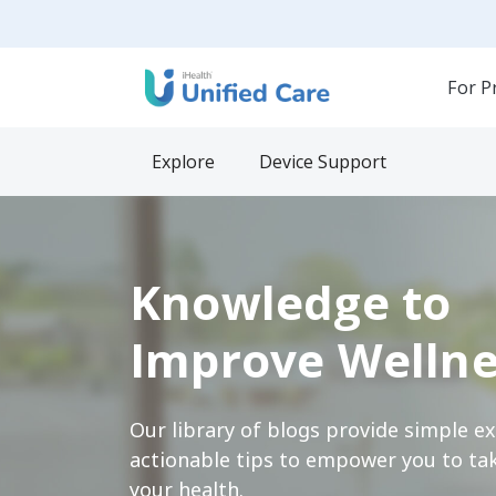
For P
Explore
Device Support
Knowledge to
Improve Wellne
Our library of blogs provide simple e
actionable tips to empower you to tak
your health.