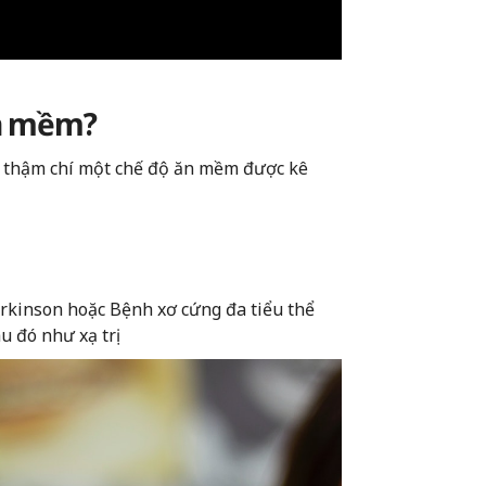
ăn mềm?
 thậm chí một chế độ ăn mềm được kê
arkinson hoặc Bệnh xơ cứng đa tiểu thể
au đó như xạ trị