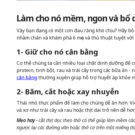
Làm cho nó mềm, ngon và bổ
Vậy bạn đang có một cơn đau răng khó chịu? Hãy bỏ
nhàm chán và khám phá 6 mẹo và thủ thuật tuyệt vờ
1- Giữ cho nó cân bằng
Cơ thể chúng ta cần nhiều loại chất dinh dưỡng để 
protein, tinh bột, rau và trái cây trong các bữa ăn 
cân bằng
thường xuyên giúp hỗ trợ huyết áp khỏe m
2- Băm, cắt hoặc xay nhuyễn
Thái nhỏ thực phẩm để làm cho chúng dễ ăn hơn. Việ
và xơ như trái cây và rau hoặc thịt dai trở nên dễ hơn
Mẹo hay -
cắt thịt dọc theo thớ có thể giúp làm mềm các
ngược lại các đường vân hoặc thớ cơ trên một miếng thị