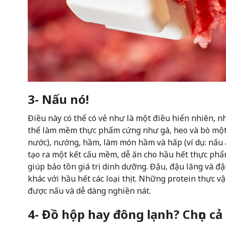
3- Nấu nó!
Điều này có thể có vẻ như là một điều hiển nhiên,
thể làm mềm thực phẩm cứng như gà, heo và bò một 
nước), nướng, hầm, làm món hầm và hấp (ví dụ: nấu 
tạo ra một kết cấu mềm, dễ ăn cho hầu hết thực ph
giúp bảo tồn giá trị dinh dưỡng. Đậu, đậu lăng và đ
khác với hầu hết các loại thịt. Những protein thực 
được nấu và dễ dàng nghiền nát.
4- Đồ hộp hay đông lạnh? Chọn cả 