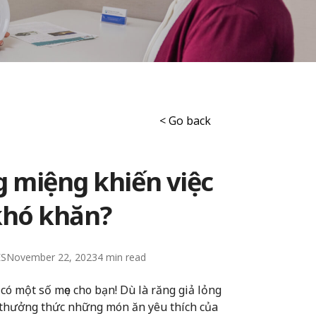
< Go back
g miệng khiến việc
khó khăn?
ES
November 22, 2023
4
có một số mẹo cho bạn! Dù là răng giả lỏng
c thưởng thức những món ăn yêu thích của