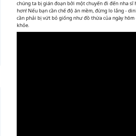
chúng ta bị gián đoạn bởi một chuyến đi đến nha sĩ
hơn! Nếu bạn cần chế độ ăn mềm, đừng lo lắng - din
cần phải bị vứt bỏ giống như đồ thừa của ngày hôm 
khỏe.