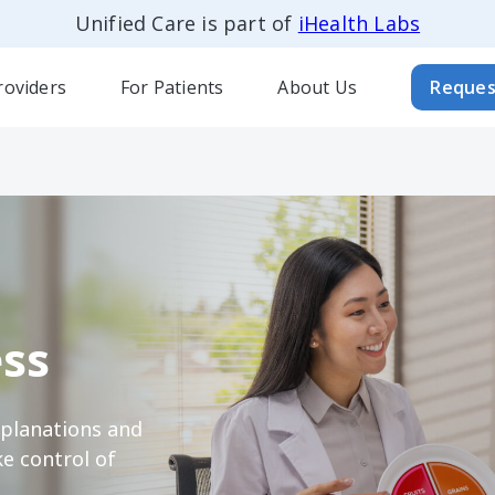
Unified Care is part of
iHealth Labs
roviders
For Patients
About Us
Reques
ss
xplanations and
e control of