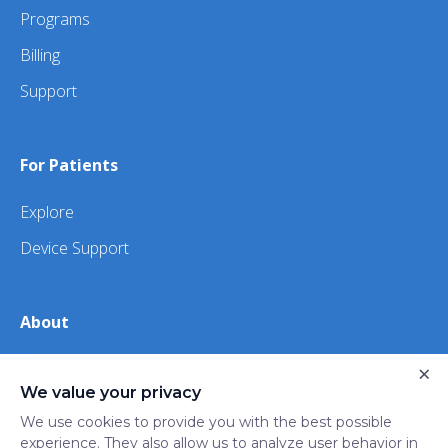
Programs
Billing
Support
For Patients
Explore
Device Support
About
×
About Us
We value your privacy
iHealth
We use cookies to provide you with the best possible
experience. They also allow us to analyze user behavior in