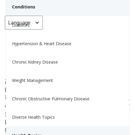
Conditions
Language
< Go back
Diabetes
Hypertension & Heart Disease
如何維持穩定的血壓
Chronic Kidney Disease
Dongwan (Nora) Zhu, MS, RD
April 22, 2023
3
Weight Management
高血壓被稱為“默默的殺手”，因為它沒有症狀，但可
能導致嚴重的健康問題。 隨著時間的推移，高血壓
可能會損害您的心臟、血管及其他器官，並增加您患
Chronic Obstructive Pulmonary Disease
心臟病或中風的風險。您可能已經改變了一些生活方
式和/或服用了降血壓藥物來幫助降低它。繼續閱讀
Diverse Health Topics
以了解
幾個重要的方法來保持穩定的血壓
一旦您控
制住血壓。