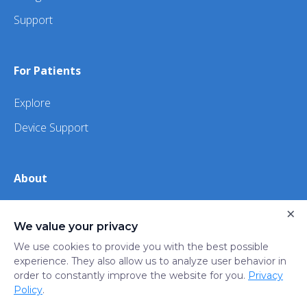
Support
For Patients
Explore
Device Support
About
×
About Us
We value your privacy
iHealth
We use cookies to provide you with the best possible
experience. They also allow us to analyze user behavior in
order to constantly improve the website for you.
Privacy
Privacy
Terms
Trust
Do not sell or share my
Policy
.
Policy
of Use
Center
personal information