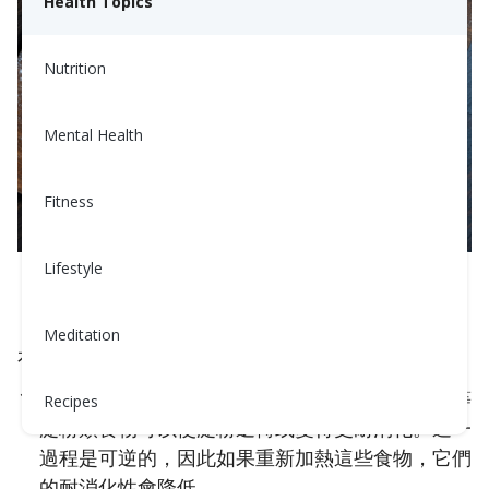
Health Topics
Nutrition
Mental Health
Fitness
Lifestyle
Meditation
有幾種方法可以攝取耐消化淀粉：
烹煮和冷卻：
烹煮後
冷卻
土豆、米飯和意大利麵等
Recipes
淀粉類食物可以使淀粉逆轉或變得更耐消化。這一
過程是可逆的，因此如果重新加熱這些食物，它們
的耐消化性會降低。