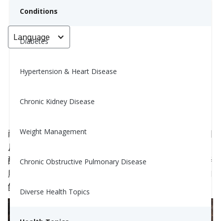
Conditions
Language
< Go back
Diabetes
Hypertension & Heart Disease
抗性澱粉：更好！
Chronic Kidney Disease
Nina Ghamrawi, MS, RD, CDE
November 29, 2023
Weight Management
耐消化淀粉是一種在小腸內不被身體消化的淀粉。相
反，它會通過小腸進入大腸，在那裡被腸道細菌發
酵。耐消化淀粉具有幾種潛在的健康益處，包括改善
Chronic Obstructive Pulmonary Disease
腸道健康和通過改善胰島素敏感性來控制血糖，增加
飽腹感，並可能降低結腸癌的風險。
Diverse Health Topics