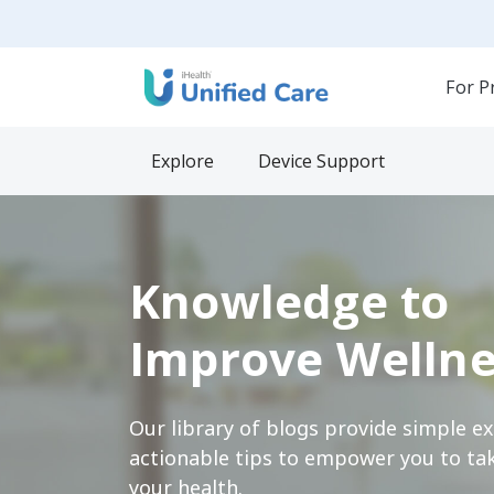
For P
Explore
Device Support
Knowledge to
Improve Wellne
Our library of blogs provide simple e
actionable tips to empower you to tak
your health.