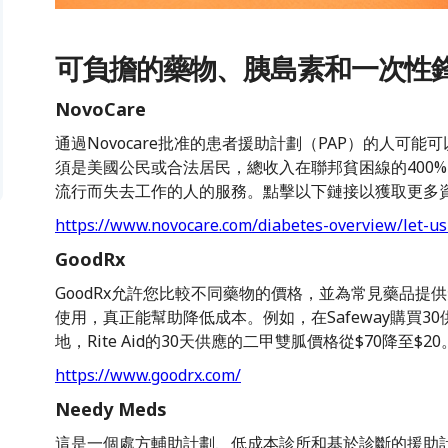
可負擔的藥物、胰島素和一次性
NovoCare
通過Novocare批准的患者援助計劃（PAP）的人可
須是美國公民或合法居民，總收入在聯邦貧困線的400%以下。
流行而失去工作的人的服務。點擊以下鏈接以獲取更多
https://www.novocare.com/diabetes-overview/let-us
GoodRx
GoodRx允許您比較不同藥物的價格，並為常見藥品
使用，真正能幫助降低成本。例如，在Safeway購買3
地，Rite Aid的30天供應的二甲雙胍價格從$70降至
https://www.goodrx.com/
Needy Meds
這是一個處方輔助計劃、低成本診所和基於診斷的援助