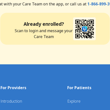
t with your Care Team on the app, or call us at
1-866-899-3
Already enrolled?
Scan to login and message your
Care Team
For Providers
For Patients
Introduction
Explore