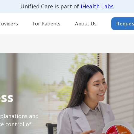
Unified Care is part of
iHealth Labs
roviders
For Patients
About Us
Reques
ss
xplanations and
e control of