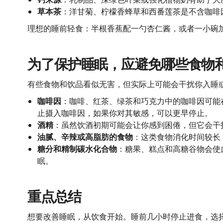
草本茶
：洋甘菊、柠檬香蜂草和西番莲茶是不含咖啡
理想的睡前轻食：半根香蕉配一勺杏仁酱，或者一小碗
为了保护睡眠，应避免哪些食物
有些食物和饮品看似无害，但实际上可能会干扰你入睡
咖啡因
：咖啡、红茶、绿茶和巧克力中的咖啡因可能在体
止摄入咖啡因，如果你对其敏感，可以更早停止。
酒精
：虽然饮酒初期可能会让你感到困倦，但它会干
油腻、辛辣或高脂肪的食物
：这类食物消化时间较长
糖分和精制碳水化合物
：糖果、糕点和高糖谷物会使
眠。
重点总结
想要改善睡眠，从饮食开始。睡前几小时停止进食，选