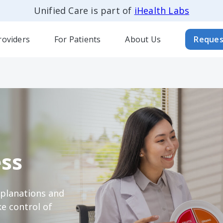
Unified Care is part of
iHealth Labs
roviders
For Patients
About Us
Reques
ss
xplanations and
e control of