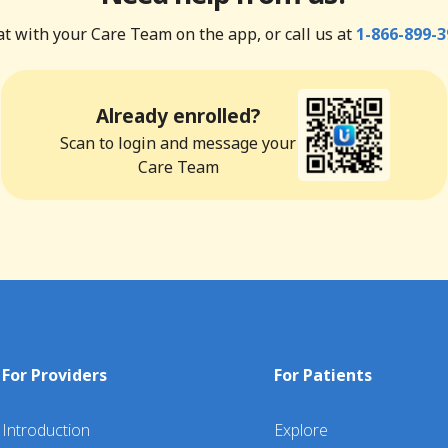
t with your Care Team on the app, or call us at
1-866-899-3
Already enrolled?
Scan to login and message your
Care Team
For Providers
For Patients
Introduction
Explore