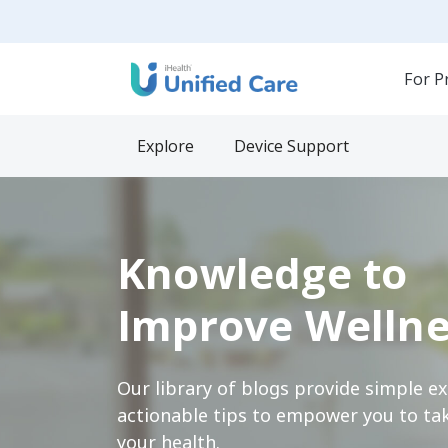
For P
Explore
Device Support
Knowledge to
Improve Wellne
Our library of blogs provide simple e
actionable tips to empower you to tak
your health.