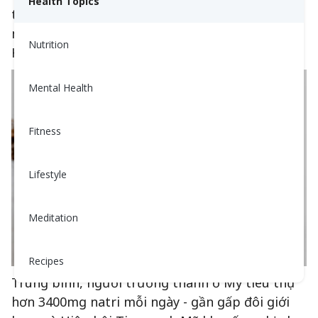
Health Topics
tuần để giảm tình trạng đầy hơi, giảm lượng
muối và natri tiêu thụ, và giảm cơn thèm muối.
Nutrition
Hãy đọc tiếp để tìm hiểu cách.
Mental Health
Fitness
Lifestyle
Meditation
Recipes
Trung bình, người trưởng thành ở Mỹ tiêu thụ
hơn 3400mg natri mỗi ngày - gần gấp đôi giới