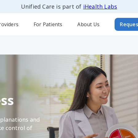
Unified Care is part of
iHealth Labs
roviders
For Patients
About Us
Reques
ss
xplanations and
e control of