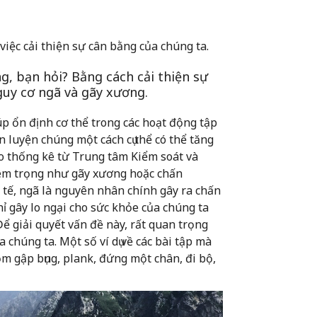
việc cải thiện sự cân bằng của chúng ta.
ng, bạn hỏi? Bằng cách cải thiện sự
guy cơ ngã và gãy xương.
úp ổn định cơ thể trong các hoạt động tập
n luyện chúng một cách cụ thể có thể tăng
o thống kê từ Trung tâm Kiểm soát và
iêm trọng như gãy xương hoặc chấn
 tế, ngã là nguyên nhân chính gây ra chấn
 gây lo ngại cho sức khỏe của chúng ta
ể giải quyết vấn đề này, rất quan trọng
a chúng ta. Một số ví dụ về các bài tập mà
m gập bụng, plank, đứng một chân, đi bộ,