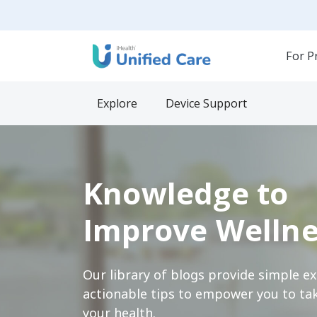
For P
Explore
Device Support
Knowledge to
Improve Wellne
Our library of blogs provide simple e
actionable tips to empower you to tak
your health.