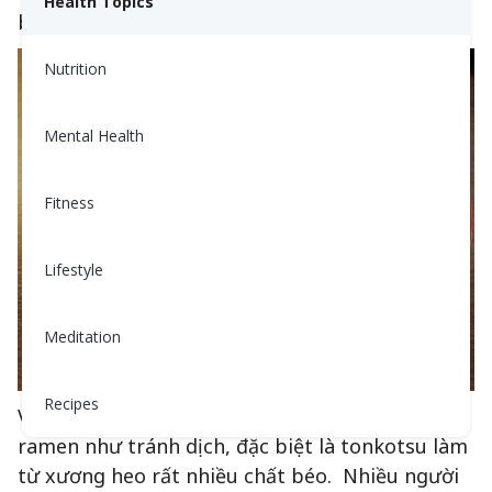
Health Topics
béo.
Nutrition
Mental Health
Fitness
Lifestyle
Meditation
Recipes
Ví dụ, nhiều phụ nữ Nhật Bản tránh xa mọi loại
ramen như tránh dịch, đặc biệt là tonkotsu làm
từ xương heo rất nhiều chất béo. Nhiều người