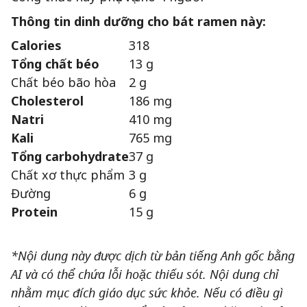
Thông tin dinh dưỡng cho bát ramen này:
Calories
318
Tổng chất béo
13 g
Chất béo bão hòa
2 g
Cholesterol
186 mg
Natri
410 mg
Kali
765 mg
Tổng carbohydrate
37 g
Chất xơ thực phẩm
3 g
Đường
6 g
Protein
15 g
*Nội dung này được dịch từ bản tiếng Anh gốc bằng
AI và có thể chứa lỗi hoặc thiếu sót. Nội dung chỉ
nhằm mục đích giáo dục sức khỏe. Nếu có điều gì