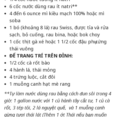
6 cốc nước dùng rau ít natri**
4 đến 6 ounce mì kiều mạch 100% hoặc mì
soba
1 bó (khoảng 8 lá) rau Swiss, được tỉa và rửa
sạch, bỏ cuống, rau bina, hoặc bok choy
1 cốc thịt gà xé hoặc 1 1/2 cốc đậu phụ cứng
thái vuông
ĐỂ TRANG TRÍ TRÊN ĐỈNH:
1/2 cốc cà rốt bào
4 hành lá, thái mỏng
4 trứng luộc, cắt đôi
1 muỗng canh hạt mè rang
**Tự làm nước dùng rau bằng cách đun sôi trong 4
giờ: 1 gallon nước với 1 củ hành tây cắt tư, 1 củ cà
rốt, 3 tép tỏi, 2 lá nguyệt quế, và 1 muỗng canh
gừng tươi thái lát (Thêm 1 ớt Thái nếu bạn muốn