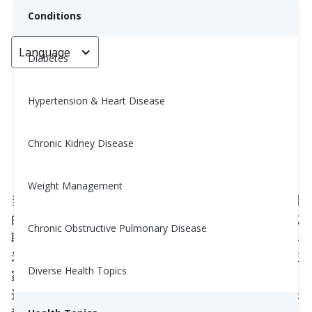
Conditions
Language
< Go back
Diabetes
Hypertension & Heart Disease
健康爆米花 (Healthy Stovetop
Popcorn)
Chronic Kidney Disease
October 24, 2022
Weight Management
当说起健康的零食时，爆米花可能不是你首先会想到
的。我们通常把爆米花和充满黄油的高热量电影小吃
Chronic Obstructive Pulmonary Disease
联系在一起。但是不要被欺骗了：黄油才是使电影爆
米花的热量超过一千卡路里的元凶。然而，如果你在
Diverse Health Topics
家里自己制作，爆米花可能是你吃的
最健康的零食
。
这篇文章教你如何在家里做爆米花，并将你喜欢的味